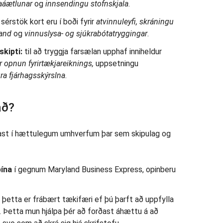
taáætlunar
og
innsendingu stofnskjala
.
sérstök kort eru í boði fyrir
atvinnuleyfi, skráningu
land
og
vinnuslysa- og sjúkrabótatryggingar
.
kipti:
til að tryggja farsælan upphaf inniheldur
ir opnun fyrirtækjareiknings,
uppsetningu
gra fjárhagsskýrslna
.
að?
gast í hættulegum umhverfum þar sem skipulag og
þína
í gegnum Maryland Business Express, opinberu
: þetta er frábært tækifæri ef þú þarft að uppfylla
i. Þetta mun hjálpa þér að forðast áhættu á að