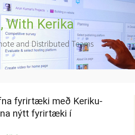
 With Kerika
ote and Distributed Teams
fna fyrirtæki með Keriku-
na nýtt fyrirtæki í