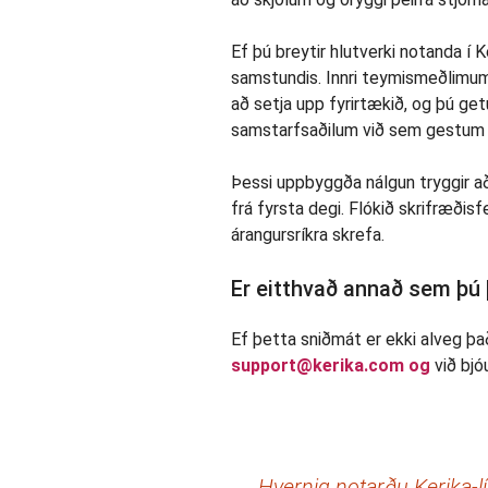
Ef þú breytir hlutverki notanda í
samstundis. Innri teymismeðlimum 
að setja upp fyrirtækið, og þú g
samstarfsaðilum við sem gestum 
Þessi uppbyggða nálgun tryggir að
frá fyrsta degi. Flókið skrifræðis
árangursríkra skrefa.
Er eitthvað annað sem þú 
Ef þetta sniðmát er ekki alveg það
support@kerika.com og
við bjó
←
Hvernig notarðu Kerika-lík