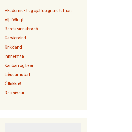
Akademískt og sjálfseignarstofnun
Alþjóðlegt
Bestu vinnubrögð
Gervigreind
Grikkland
Innheimta
Kanban og Lean
Liðssamstarf
Óflokkað
Reikningur