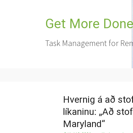
Hoppa
yfir
í
Get More Done,
efni
Task Management for Rem
Hvernig á að sto
líkaninu: „Að stof
Maryland“