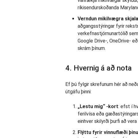
vanrækja mikilvægar skyldur,
ríkisendurskoðanda Maryland
Verndun mikilvægra skjala
aðgangsstýringar fyrir rekstr
verkefnastjórnunartólið sem
Google Drive-, OneDrive- eð
skrám þínum.
4. Hvernig á að nota
Ef þú fylgir skrefunum hér að neða
útgáfu þinni:
„Lestu mig“
-kort
: efst í 
ferilvísa eða gæðastýringars
einhver skilyrði þurfi að ve
Flýttu fyrir vinnuflæði þínu