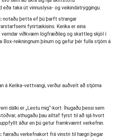
 svo sem að skrá sig hjá skrifstofu
 eða taka út vinnuslysa- og veikindatryggingu.
:
notaðu þetta ef þú þarft strangar
arstarfsemi fyrirtækisins. Kerika er eina
 verndar viðkvæm lögfræðileg og skattleg skjöl í
a Box-reikningnum þínum og gefur þér fulla stjórn á
n á Kerika-vettvangi, verður auðvelt að stjórna
hverri dálki er „Lestu mig“-kort. Íhugaðu þessi sem
töðvar; athugaðu þau alltaf fyrst til að sjá hvort
ra uppfyllt áður en þú getur framkvæmt verkefnin.
:
færaðu verkefnakort frá vinstri til hægri þegar