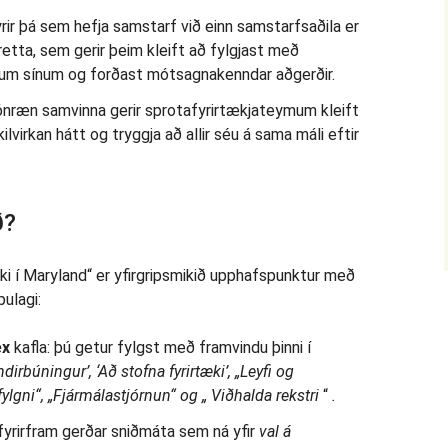
rir þá sem hefja samstarf við einn samstarfsaðila er
etta, sem gerir þeim kleift að fylgjast með
um sínum og forðast mótsagnakenndar aðgerðir.
ónræn samvinna gerir sprotafyrirtækjateymum kleift
ilvirkan hátt og tryggja að allir séu á sama máli eftir
ð?
ki í Maryland“ er yfirgripsmikið upphafspunktur með
ulagi:
ex
kafla: þú getur fylgst með framvindu þinni í
irbúningur’, ‘Að stofna fyrirtæki’, „Leyfi og
ylgni“, „Fjármálastjórnun“ og „
Viðhalda rekstri
“
.
fyrirfram gerðar sniðmáta sem ná yfir
val á