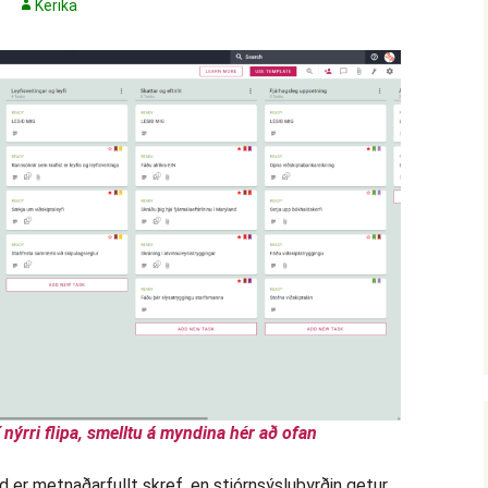
Kerika
 nýrri flipa, smelltu á myndina hér að ofan
d er metnaðarfullt skref, en stjórnsýslubyrðin getur