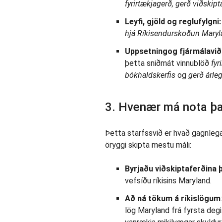
fyrirtækjagerð, gerð viðskip
Leyfi, gjöld og reglufylgni:
hjá Ríkisendurskoðun Mary
Uppsetningog fjármálaviðs
þetta sniðmát vinnublöð
fyr
bókhaldskerfis
og
gerð árle
3. Hvenær má nota þ
Þetta starfssvið er hvað gagnle
öryggi skipta mestu máli:
Byrjaðu viðskiptaferðina 
vefsíðu ríkisins Maryland.
Að ná tökum á ríkislögum
lög Maryland frá fyrsta deg