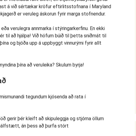
kast á við sértækar kröfur eftirlitsstofnana í Maryland
ækjagerð er veruleg áskorun fyrir marga stofnendur.
va eða verulegra annmarka í stýringarkerfinu. En ekki
hér til að hjálpa! Við höfum búið til þetta sniðmát til
ína og bjóða upp á uppbyggt vinnurými fyrir allt
myndina þína að veruleika? Skulum byrja!
að
pa mismunandi tegundum kjósenda að rata í
öð gerir þér kleift að skipuleggja og stjórna öllum
álfstætt, án þess að þurfa stórt