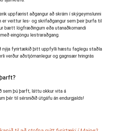
 Kerik uppfærist aðgangur að skrám í skýgeymslunni
er veittur les- og skrifaðgangur sem þeir þurfa til
etur bætt lögfræðingum eða utanaðkomandi
með eingöngu lestraraðgang.
 nýja fyrirtækið þitt uppfylli hæstu faglegu staðla
ferli verður aðstjórnanlegur og gagnsær hringrás
þarft?
 sem þú þarft, láttu okkur vita á
um þér til sérsniðið útgáfu án endurgjalds!
anið til að stofna nýtt fyrirtæki í Maine?