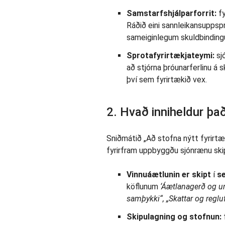
Samstarfshjálparforrit:
fy
Ráðið eini sannleikansuppspr
sameiginlegum skuldbinding
Sprotafyrirtækjateymi:
sj
að stjórna þróunarferlinu á sk
því sem fyrirtækið vex.
2. Hvað inniheldur þa
Sniðmátið „Að stofna nýtt fyrirtæ
fyrirfram uppbyggðu sjónrænu skip
Vinnuáætlunin er skipt
í
s
köflunum
‘Áætlanagerð og und
samþykki“, „Skattar og regluf
Skipulagning og stofnun: