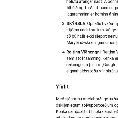
helstu áfangar nást. Á þennan
tilbúið og forðast þann ring
lagaramminn er kominn á sin
SKÝRSLA
: Opnaðu hvaða fl
stjórna undirforritum. Þú ge
að þú hafir ekki sleppt nei
Maryland-skráningarnúmeri þ
Reitinn Viðhengni
: Reitinn
sem stofnsamning. Kerika er
reikningnum þínum. „Google D
eignarhaldsstöðu yfir skrán
Yfirlit
Með sjónrænu mælaborði geturðu k
óskiljanlegum tölvupóstkeðjum og v
Kerika samþættist hnökralaust v
að skjölum og öryggi þeirra stjórna