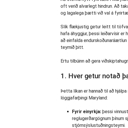
oft verið alvarlegt hindrun. Að ta
og lagalega þætti við val á fyrirt
Slík flækjustig getur leitt til töf
hafa áhyggjur, þessi leiðarvísir er 
að einfalda endurskoðunaráætlun þ
teymið þitt.
Ertu tilbúinn að gera viðskiptahug
1. Hver getur notað þ
Þetta líkan er hannað til að hjál
löggjafarþingi Maryland:
Fyrir einyrkja:
þessi vinnust
reglugerðargögnum þínum sj
stjórnsýslustuðningsteymi.