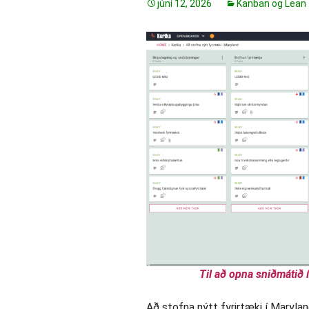
júní 12, 2026
Kanban og Lean
Til að opna sniðmátið í
Að stofna nýtt fyrirtæki í Marylan