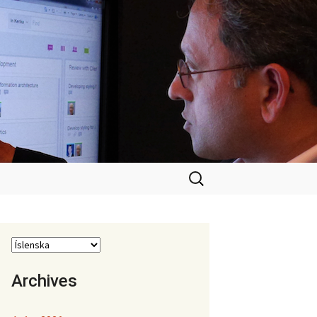
Leita
að:
Archives