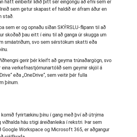
 hátt einbeitir liðið þitt sér eingöngu að efni sem er
ulreið sem getur skapast ef haldið er áfram áður en
n stað.
ipa sem er og opnaðu síðan SKÝRSLU-flipann til að
tur skoðað þau eitt í einu til að ganga úr skugga um
num smáatriðum, svo sem sérstökum skatti eða
ínu.
 Viðhengni gerir þér kleift að geyma trúnaðargögn, svo
 eina verkefnastjórnunartólið sem geymir skjöl á
rive“ eða „OneDrive“, sem veitir þér fulla
um þínum.
omið fyrirtækinu þínu í gang með því að útrýma
iðhalda háu stigi áreiðanleika í rekstri. Þar sem
ið Google Workspace og Microsoft 365, er aðgangur
ð sjálfkrafa.