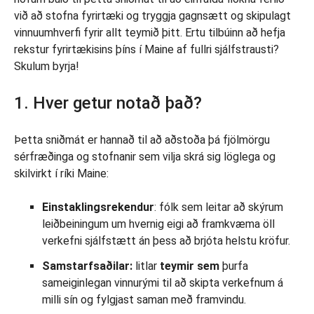
við að stofna fyrirtæki og tryggja gagnsætt og skipulagt
vinnuumhverfi fyrir allt teymið þitt. Ertu tilbúinn að hefja
rekstur fyrirtækisins þíns í Maine af fullri sjálfstrausti?
Skulum byrja!
1. Hver getur notað það?
Þetta sniðmát er hannað til að aðstoða þá fjölmörgu
sérfræðinga og stofnanir sem vilja skrá sig löglega og
skilvirkt í ríki Maine:
Einstaklingsrekendur
: fólk sem leitar að skýrum
leiðbeiningum um hvernig eigi að framkvæma öll
verkefni sjálfstætt án þess að brjóta helstu kröfur.
Samstarfsaðilar:
litlar
teymir sem
þurfa
sameiginlegan vinnurými til að skipta verkefnum á
milli sín og fylgjast saman með framvindu.