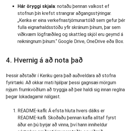
Hár öryggi skjala
: notaðu þennan valkost ef
stofnun þín krefst strangrar aðgangsstýringar.
„Kerika er eina verkefnastjórnunartólið sem gefur þér
fulla eignarhaldsstöðu yfir skránum þínum, þar sem
viðkvæm lögfræðileg og skattleg skjöl eru geymd á
reikningnum þínum.“ Google Drive, OneDrive eða Box.
4. Hvernig á að nota það
Þessir aðstaðir í Keriku gera það auðveldara að stofna
fyrirtæki. Að okkar mati hjálpar þessi gagnsæi mörgum
nýjum frumkvöðlum að tryggja að þeir haldi sig innan reglna
þegar lokadagarnir nálgast.
README-kafli
:
Á efsta hluta hvers dálks er
README-kafli. Skoðaðu þennan kafla alltaf fyrst
áður en þú byrjar að vinna, því hann inniheldur