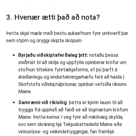
3. Hvenær ætti það að nota?
Þetta skjal mælir með bestu aukaefnum fyrir umhverfi þar
sem stjórn og öryggi skipta sköpum.
Byrjaðu viðskiptaferðalag þitt:
notaðu þessa
sniðmát til að skilja og uppfylla opinberar kröfur um
stofnun tiltekins fyrirtækjaforms, ef þú þarft á
áreiðanlegu og endurtekningarhæfu ferli að halda |
Skrifstofa viðskiptaþróunar, opinber vefsíða ríkisins
Maine.
Samræmi við ríkislög
: þetta er kjörin lausn til að
tryggja frá upphafi að farið sé að lögmætum kröfum
Maine. Þetta kemur í veg fyrir að mikilvæg skylda,
svo sem skráning hjá Tekjuskattadeild Maine eða
vinnuslysa- og veikindatryggingar, fari framhjá.