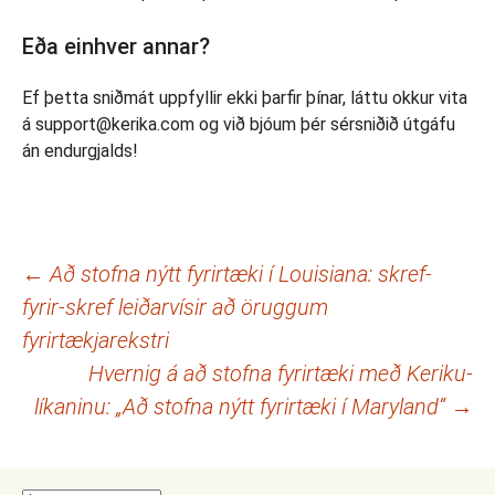
Eða einhver annar?
Ef þetta sniðmát uppfyllir ekki þarfir þínar, láttu okkur vita
á support@kerika.com og við bjóum þér sérsniðið útgáfu
án endurgjalds!
Leiðarkerfi
←
Að stofna nýtt fyrirtæki í Louisiana: skref-
fyrir-skref leiðarvísir að öruggum
færslna
fyrirtækjarekstri
Hvernig á að stofna fyrirtæki með Keriku-
líkaninu: „Að stofna nýtt fyrirtæki í Maryland“
→