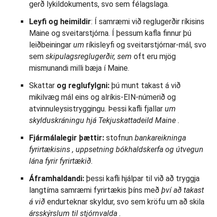
gerð lykildokuments, svo sem félagslaga.
Leyfi og heimildir
: Í samræmi við reglugerðir ríkisins
Maine og sveitarstjórna. Í þessum kafla finnur þú
leiðbeiningar
um
ríkisleyfi og sveitarstjórnar-mál, svo
sem
skipulagsreglugerðir, sem
oft eru mjög
mismunandi milli bæja í Maine.
Skattar
og reglufylgni:
þú munt takast á við
mikilvæg mál eins og alríkis-EIN-númerið og
atvinnuleysistryggingu. Þessi kafli fjallar
um
skylduskráningu
hjá Tekjuskattadeild Maine
.
Fjármálalegir þættir:
stofnun
bankareikninga
fyrirtækisins
, uppsetning bókhaldskerfa og útvegun
lána fyrir fyrirtækið.
Áframhaldandi:
þessi kafli hjálpar til við að tryggja
langtíma samræmi fyrirtækis þíns með
því að takast
á við
endurteknar skyldur, svo sem kröfu um að skila
ársskýrslum til stjórnvalda
.