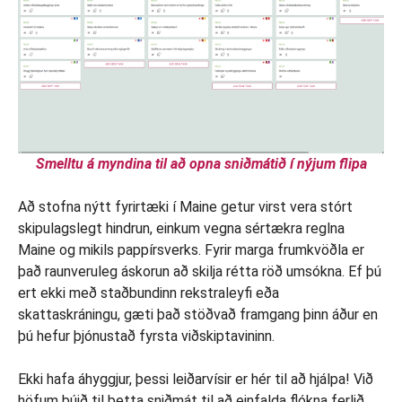
Smelltu á myndina til að opna sniðmátið í nýjum flipa
Að stofna nýtt fyrirtæki í Maine getur virst vera stórt
skipulagslegt hindrun, einkum vegna sértækra reglna
Maine og mikils pappírsverks. Fyrir marga frumkvöðla er
það raunveruleg áskorun að skilja rétta röð umsókna. Ef þú
ert ekki með staðbundinn rekstraleyfi eða
skattaskráningu, gæti það stöðvað framgang þinn áður en
þú hefur þjónustað fyrsta viðskiptavininn.
Ekki hafa áhyggjur, þessi leiðarvísir er hér til að hjálpa! Við
höfum búið til þetta sniðmát til að einfalda flókna ferlið