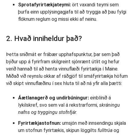
Sprotafyrirtækjateymi:
ört vaxandi teymi sem
þurfa einn upplýsingagjafa til að tryggja að þau fylgi
flóknum reglum og missi ekki af neinu.
2. Hvað inniheldur það?
Þetta sniðmát er frábær upphafspunktur, þar sem það
býður upp á fyrirfram skilgreint sjónrænt útlit og hefur
verið hannað til að henta vinnuflæði fyrirtækja í Maine.
Miðað við reynslu okkar af ráðgjöf til smáfyrirtækja höfum
við skipt vinnuflæðinu í sex hluta til að ná yfir alla þætti:
Áætlanagerð og undirbúningur:
einblínið á
lykilskref, svo sem val á rekstrarformi,
skráningu
nafns og tryggingu stofnfjár
.
Fyrirtækjastofnun:
umsjón með innsendingu skjala
um stofnun fyrirtækis, skipun löggilts
fulltrúa
og