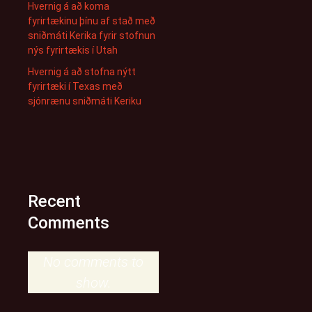
Hvernig á að koma
fyrirtækinu þínu af stað með
sniðmáti Kerika fyrir stofnun
nýs fyrirtækis í Utah
Hvernig á að stofna nýtt
fyrirtæki í Texas með
sjónrænu sniðmáti Keriku
Recent
Comments
No comments to
show.