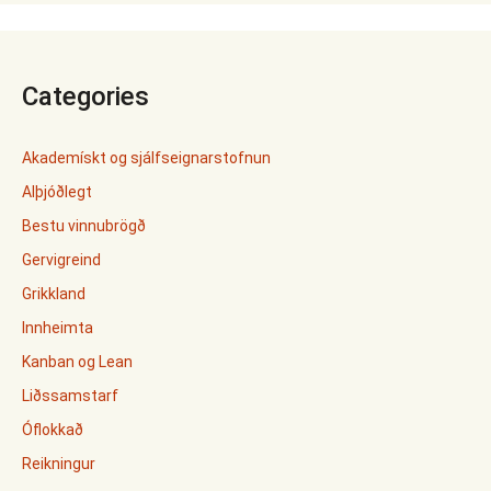
Categories
Akademískt og sjálfseignarstofnun
Alþjóðlegt
Bestu vinnubrögð
Gervigreind
Grikkland
Innheimta
Kanban og Lean
Liðssamstarf
Óflokkað
Reikningur