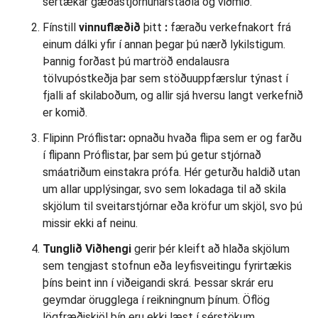
sértækar gæðastjórnunarstaðla og viðmið.
Fínstill
vinnuflæðið
þitt
:
færaðu verkefnakort frá
einum dálki yfir í annan þegar þú nærð lykilstigum.
Þannig forðast þú martröð endalausra
tölvupóstkeðja þar sem stöðuuppfærslur týnast í
fjalli af skilaboðum, og allir sjá hversu langt verkefnið
er komið.
Flipinn Próflistar
:
opnaðu hvaða flipa sem er og farðu
í flipann Próflistar, þar sem þú getur stjórnað
smáatriðum einstakra prófa. Hér geturðu haldið utan
um allar upplýsingar, svo sem lokadaga til að skila
skjölum til sveitarstjórnar eða kröfur um skjöl, svo þú
missir ekki af neinu.
Tunglið
Viðhengi
gerir þér kleift að hlaða skjölum
sem tengjast stofnun eða leyfisveitingu fyrirtækis
þíns beint inn í viðeigandi skrá. Þessar skrár eru
geymdar örugglega í reikningnum þínum. Öflög
lögfræðiskjöl þín eru ekki læst í sérstökum