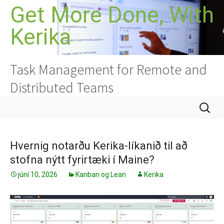
Hoppa
Get More Done, With
yfir
Kerika
í
efni
Task Management for Remote and
Distributed Teams
Leita
að:
Hvernig notarðu Kerika-líkanið til að
stofna nýtt fyrirtæki í Maine?
júní 10, 2026
Kanban og Lean
Kerika