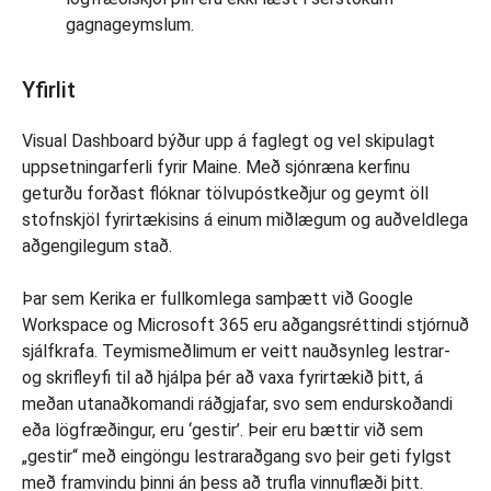
gagnageymslum.
Yfirlit
Visual Dashboard býður upp á faglegt og vel skipulagt
uppsetningarferli fyrir Maine. Með sjónræna kerfinu
geturðu forðast flóknar tölvupóstkeðjur og geymt öll
stofnskjöl fyrirtækisins á einum miðlægum og auðveldlega
aðgengilegum stað.
Þar sem Kerika er fullkomlega samþætt við Google
Workspace og Microsoft 365 eru aðgangsréttindi stjórnuð
sjálfkrafa. Teymismeðlimum er veitt nauðsynleg lestrar-
og skrifleyfi til að hjálpa þér að vaxa fyrirtækið þitt, á
meðan utanaðkomandi ráðgjafar, svo sem endurskoðandi
eða lögfræðingur, eru ‘gestir’. Þeir eru bættir við sem
„gestir“ með eingöngu lestraraðgang svo þeir geti fylgst
með framvindu þinni án þess að trufla vinnuflæði þitt.