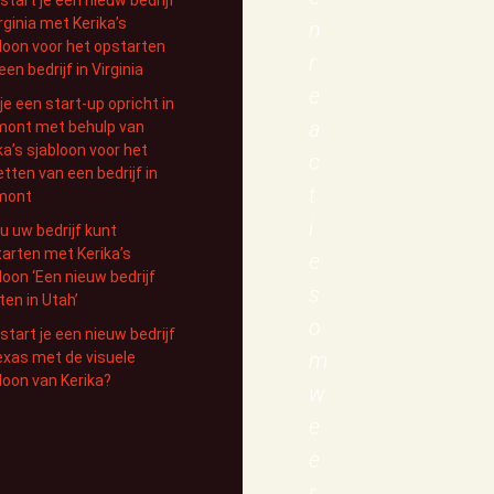
irginia met Kerika’s
n
loon voor het opstarten
r
een bedrijf in Virginia
e
je een start-up opricht in
a
mont met behulp van
ka’s sjabloon voor het
c
tten van een bedrijf in
t
mont
i
u uw bedrijf kunt
arten met Kerika’s
e
loon ‘Een nieuw bedrijf
s
ten in Utah’
o
start je een nieuw bedrijf
m
exas met de visuele
loon van Kerika?
w
e
e
r