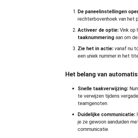
De paneelinstellingen ope
rechterbovenhoek van het p
Activeer de optie:
Vink op 
taaknummering
aan om dez
Zie het in actie:
vanaf nu t
een uniek nummer in het tit
Het belang van automati
Snelle taakverwijzing:
Numm
te verwijzen tijdens verga
teamgenoten.
Duidelijke communicatie:
I
je ze gewoon aanduiden met
communicatie.