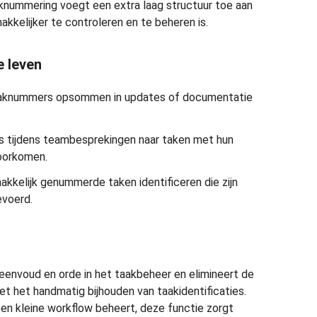
nummering voegt een extra laag structuur toe aan
kkelijker te controleren en te beheren is.
e leven
aknummers opsommen in updates of documentatie
s tijdens teambesprekingen naar taken met hun
oorkomen.
kkelijk genummerde taken identificeren die zijn
evoerd.
envoud en orde in het taakbeheer en elimineert de
t het handmatig bijhouden van taakidentificaties.
een kleine workflow beheert, deze functie zorgt