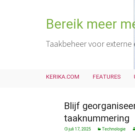
Ga
naar
de
Bereik meer me
inhoud
Taakbeheer voor externe 
KERIKA.COM
FEATURES
Blijf georganise
taaknummering
juli 17, 2025
Technologie