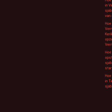
in V
sjab
van 
Hoe 
Ver
Keri
opze
Ver
Hoe 
opst
sjab
star
Hoe 
in T
sjab