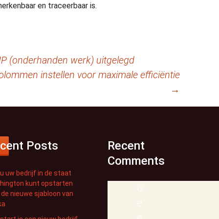
herkenbaar en traceerbaar is.
WIP (onderhanden werk) uitgelegd
lommen instellen voor maximale efficiëntie
→
cent Posts
Recent
Comments
u uw bedrijf in de staat
hington kunt opstarten
G
de nieuwe sjabloon van
e
ka
e
start je een nieuw bedrijf