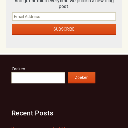
And get notified everytime we publish a new blog
post.
Zoeken
Zoeken
Recent Posts