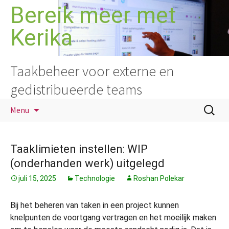
Ga
Bereik meer met
naar
Kerika
de
inhoud
Taakbeheer voor externe en
gedistribueerde teams
Zoeken
Menu
naar:
Taaklimieten instellen: WIP
(onderhanden werk) uitgelegd
juli 15, 2025
Technologie
Roshan Polekar
Bij het beheren van taken in een project kunnen
knelpunten de voortgang vertragen en het moeilijk maken