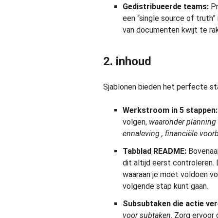
Gedistribueerde teams:
Pr
een “single source of trut
van documenten kwijt te ra
2. inhoud
Sjablonen bieden het perfecte st
Werkstroom in 5 stappen:
volgen,
waaronder
planning 
en
naleving
, financiële voo
Tabblad README:
Bovenaan
dit altijd eerst controleren.
waaraan je moet voldoen vo
volgende stap kunt gaan.
Subsubtaken die actie ver
voor subtaken
. Zorg ervoor