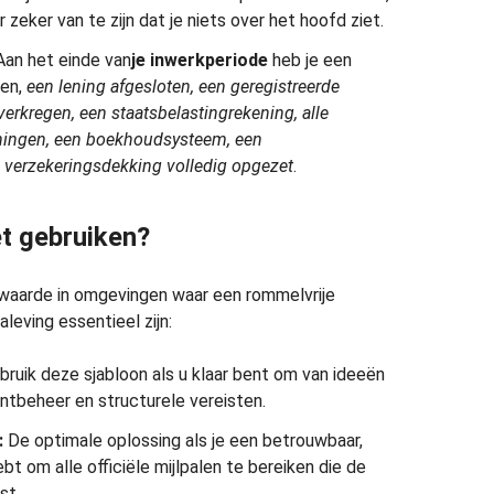
 zeker van te zijn dat je niets over het hoofd ziet.
an het einde van
je inwerkperiode
heb je een
ven,
een lening afgesloten, een geregistreerde
 verkregen, een staatsbelastingrekening, alle
ningen, een boekhoudsysteem, een
 verzekeringsdekking volledig opgezet
.
et gebruiken?
waarde in omgevingen waar een rommelvrije
aleving essentieel zijn:
ruik deze sjabloon als u klaar bent om van ideeën
tbeheer en structurele vereisten.
:
De optimale oplossing als je een betrouwbaar,
t om alle officiële mijlpalen te bereiken die de
st.