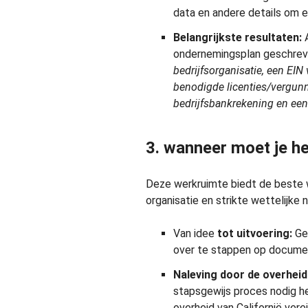
data en andere details om er
Belangrijkste resultaten:
A
ondernemingsplan geschre
bedrijfsorganisatie, een EIN
benodigde licenties/vergun
bedrijfsbankrekening en een
3. wanneer moet je h
Deze werkruimte biedt de beste 
organisatie en strikte wettelijke n
Van idee
tot uitvoering:
Geb
over te stappen op documen
Naleving door de overheid
stapsgewijs proces nodig heb
overheid van Californië verei