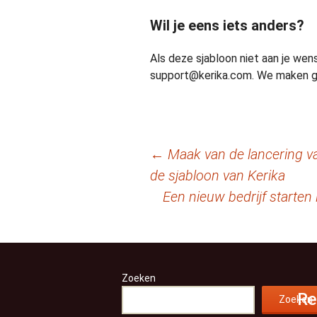
Wil je eens iets anders?
Als deze sjabloon niet aan je wen
support@kerika.com. We maken gra
Berichtnavigatie
←
Maak van de lancering va
de sjabloon van Kerika
Een nieuw bedrijf starten
Zoeken
Re
Zoeken