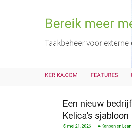
Ga
naar
de
Bereik meer me
inhoud
Taakbeheer voor externe 
KERIKA.COM
FEATURES
Een nieuw bedrijf
Kelica’s sjabloon
mei 21, 2026
Kanban en Lean