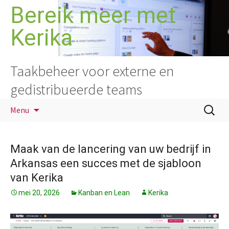
Ga
Bereik meer met
naar
Kerika
de
inhoud
Taakbeheer voor externe en
gedistribueerde teams
Zoeken
Menu
naar:
Maak van de lancering van uw bedrijf in
Arkansas een succes met de sjabloon
van Kerika
mei 20, 2026
Kanban en Lean
Kerika