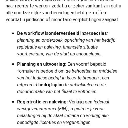
naar rechts te werken, zodat u er zeker van kunt zijn dat u
alle noodzakelijke voorbereidingen hebt getroffen
voordat u juridische of monetaire verplichtingen aangaat.
De workflow
is
onderverdeeld in
zes
secties
:
planning en onderzoek, oprichting van het bedrijf,
registratie en naleving, financiële situatie,
voorbereiding van de start-up en
conclusie
.
Planning en uitvoering:
Een vooraf bepaald
formulier is bedoeld om
de behoeften en middelen
van het Indiase bedrijf in kaart te brengen
,
een
uitgebreid
bedrijfsplan
te ontwikkelen
en
de
documentatie van het filiaal te voltooien
.
Registratie en naleving:
Verkrijg een
federaal
werkgeversnummer (EIN)
, registreer je voor
belastingen bij de staat Indiana
en
verkrijg alle
benodigde licenties en vergunningen
.