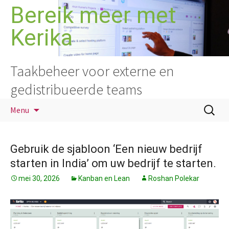
Ga
Bereik meer met
naar
Kerika
de
inhoud
Taakbeheer voor externe en
gedistribueerde teams
Zoeken
Menu
naar:
Gebruik de sjabloon ‘Een nieuw bedrijf
starten in India’ om uw bedrijf te starten.
mei 30, 2026
Kanban en Lean
Roshan Polekar