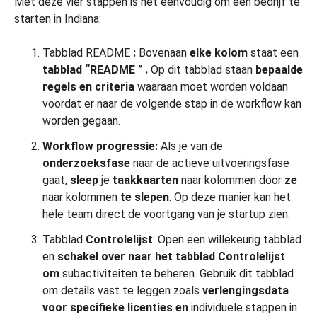
Met deze vier stappen is het eenvoudig om een bedrijf te
starten in Indiana:
Tabblad README
:
Bovenaan
elke kolom
staat een
tabblad
“README
”
.
Op dit tabblad staan
bepaalde
regels en criteria
waaraan moet worden voldaan
voordat er naar de volgende stap in de workflow kan
worden gegaan.
Workflow progressie:
Als je van de
onderzoeksfase
naar de actieve uitvoeringsfase
gaat,
sleep
je
taakkaarten
naar kolommen door
ze
naar kolommen
te slepen
. Op deze manier kan het
hele team direct de voortgang van je startup zien.
Tabblad
Controlelijst
: Open een willekeurig tabblad
en
schakel over naar het tabblad Controlelijst
om
subactiviteiten te beheren. Gebruik dit tabblad
om details vast te leggen zoals
verlengingsdata
voor specifieke licenties en
individuele stappen in