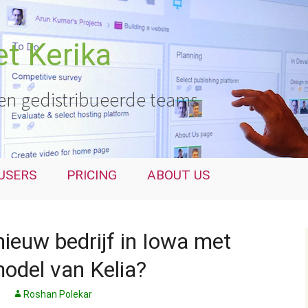
t Kerika
en gedistribueerde teams
USERS
PRICING
ABOUT US
nieuw bedrijf in Iowa met
odel van Kelia?
Roshan Polekar