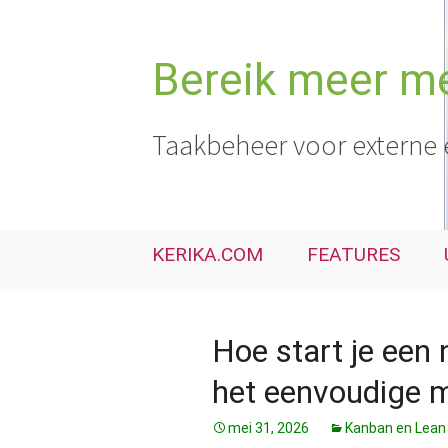
Ga
naar
de
Bereik meer me
inhoud
Taakbeheer voor externe 
KERIKA.COM
FEATURES
Hoe start je een 
het eenvoudige m
mei 31, 2026
Kanban en Lean