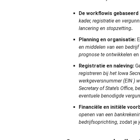
De workflow
is gebaseerd
kader, registratie en vergun
lancering en
stopzetting
.
Planning en organisatie:
E
en middelen van een bedrijf i
prognose te ontwikkelen
en
Registratie en naleving:
Ge
registreren bij het Iowa Secre
werkgeversnummer (EIN
) w
Secretary of State’s Office,
eventuele benodigde
vergu
Financiële en initiële voor
openen van een bankrekeni
bedrijfsoprichting
, zodat je