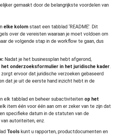
ijker gemaakt door de belangrijkste voordelen van
an
elke kolom
staat een tabblad ‘README’. Dit
egels over de vereisten waaraan je moet voldoen om
aar de volgende stap in de workflow te gaan, dus
w:
Nadat je het businessplan hebt afgerond,
 het onderzoeksformulier
in het juridische kader
.
zorgt ervoor dat juridische verzoeken gebaseerd
 en dat je uit de eerste hand inzicht hebt in de
 elk tabblad en beheer subactiviteiten
op het
 elk item één voor één aan om er zeker van te zijn dat
 een specifieke datum in de statuten van de
van autoriteiten, enz.
lad
Tools
kunt u rapporten, productdocumenten en