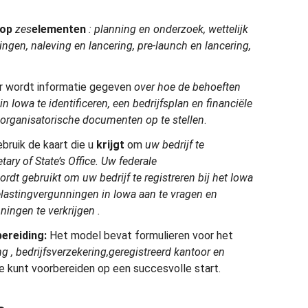
 op
zes
elementen
:
planning en onderzoek, wettelijk
ningen, naleving en lancering, pre-launch en lancering,
r wordt informatie gegeven
over hoe
de behoeften
n Iowa te identificeren, een bedrijfsplan en financiële
organisatorische documenten op te stellen
.
bruik de kaart die u
krijgt
om
uw bedrijf te
tary of State’s Office. Uw federale
ordt gebruikt
om
uw bedrijf te registreren bij het Iowa
 belastingvergunningen in Iowa
aan te vragen
en
nningen
te verkrijgen
.
bereiding:
Het model bevat formulieren voor het
ng
, bedrijfsverzekering,
geregistreerd kantoor en
 je kunt voorbereiden op een succesvolle start.