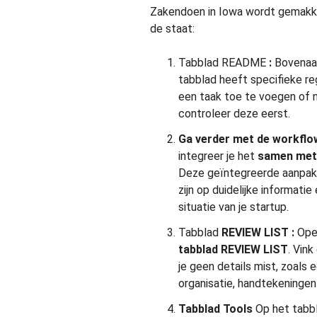
Zakendoen in Iowa wordt gemakkel
de staat:
Tabblad README
:
Bovena
tabblad heeft specifieke r
een taak toe te voegen of n
controleer deze eerst.
Ga verder met de workflo
integreer je het
samen met
Deze geïntegreerde aanpak 
zijn op duidelijke informatie
situatie van je startup.
Tabblad
REVIEW LIST
:
Open
tabblad REVIEW LIST
. Vink
je geen details mist, zoals
organisatie, handtekeningen 
Tabblad Tools
Op het tabb