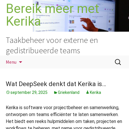
Ga
Bereik meer met
naar
Kerika
de
inhoud
Taakbeheer voor externe en
gedistribueerde teams
Zoeken
Menu
naar:
Wat DeepSeek denkt dat Kerika is…
september 29, 2025
Griekenland
Kerika
Kerika is software voor projectbeheer en samenwerking,
ontworpen om teams efficiënter te laten samenwerken.
Het biedt een reeks hulpmiddelen om taken, projecten en
workflows te beheren, met name voor gedistribueerde