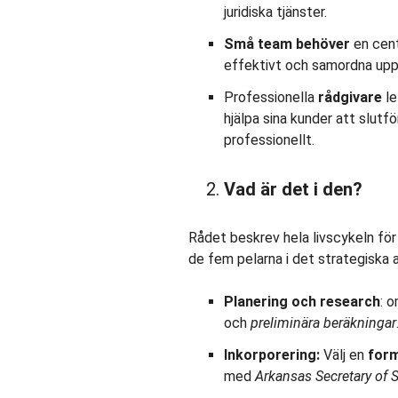
juridiska tjänster.
Små team
behöver
en cent
effektivt och samordna uppg
Professionella
rådgivare
le
hjälpa sina kunder att slutf
professionellt.
Vad är det i den?
Rådet beskrev hela livscykeln för
de fem pelarna i det strategiska 
Planering och research
: 
och
preliminära beräkningar
Inkorporering
:
Välj en
form
med
Arkansas Secretary of S