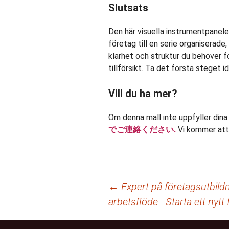
Slutsats
Den här visuella instrumentpanel
företag till en serie organiserad
klarhet och struktur du behöver f
tillförsikt. Ta det första steget i
Vill du ha mer?
Om denna mall inte uppfyller dina
でご連絡ください.
Vi kommer att 
Inläggsnavigering
←
Expert på företagsutbild
arbetsflöde
Starta ett nyt