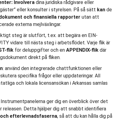
enter:
Involvera
dina juridiska rådgivare eller
äster” eller konsulter i styrelsen. På så sätt
kan
de
 dokument och
finansiella rapporter
utan att
cerade externa mejlväxlingar.
ktigt steg är slutfört, t.ex. att begära en EIN-
ITY vidare till nästa steg i arbetsflödet. Varje flik är
T-flik
för deluppgifter och en
APPENDIX-flik
där
ngsdokument direkt på fliken.
en
: använd den integrerade chattfunktionen eller
kutera specifika frågor eller uppdateringar. All
tatliga och lokala licensansökan i Arkansas samlas
: Instrumentpanelerna ger dig en överblick över det
releasen. Detta hjälper dig att snabbt identifiera
och efterlevnadsfaserna
, så att du kan hålla dig på