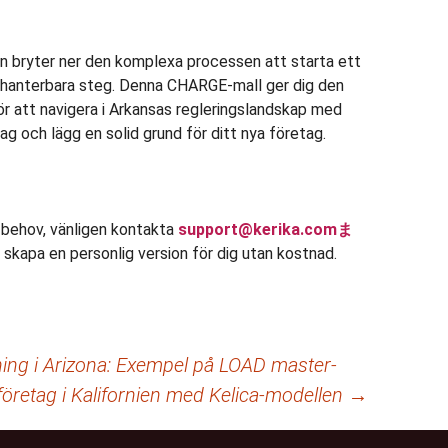
en bryter ner den komplexa processen att starta ett
e, hanterbara steg. Denna CHARGE-mall ger dig den
ör att navigera i Arkansas regleringslandskap med
dag och lägg en solid grund för ditt nya företag.
 behov, vänligen kontakta
support@kerika.comま
skapa en personlig version för dig utan kostnad.
ning i Arizona: Exempel på LOAD master-
t företag i Kalifornien med Kelica-modellen
→