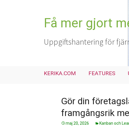
Hoppa
till
innehåll
Få mer gjort m
Uppgiftshantering för fjär
KERIKA.COM
FEATURES
Gör din företags
framgångsrik me
maj 20, 2026
Kanban och Lea