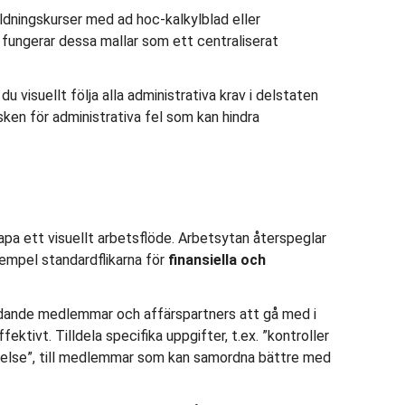
bildningskurser med ad hoc-kalkylblad eller
fungerar dessa mallar som ett centraliserat
u visuellt följa alla administrativa krav i delstaten
isken för administrativa fel som kan hindra
apa ett visuellt arbetsflöde. Arbetsytan återspeglar
xempel standardflikarna för
finansiella och
undande medlemmar och affärspartners att gå med i
ektivt. Tilldela specifika uppgifter, t.ex. ”kontroller
else”, till medlemmar som kan samordna bättre med