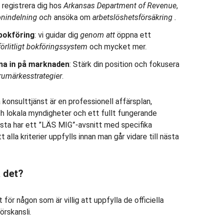
: registrera dig hos
Arkansas Department of Revenue
,
onindelning
och
ansöka om
arbetslöshetsförsäkring
.
bokföring
: vi guidar dig
genom att
öppna ett
llförlitligt bokföringssystem
och mycket mer.
ma in på marknaden
: Stärk din position och fokusera
rumärkesstrategier
.
konsulttjänst är en professionell affärsplan,
h lokala myndigheter och ett fullt fungerande
ista har ett ”LÄS MIG”-avsnitt med specifika
t alla kriterier uppfylls innan man går vidare till nästa
 det?
för någon som är villig att uppfylla de officiella
örskansli.