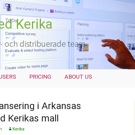
ed Kerika
r- och distribuerade team
USERS
PRICING
ABOUT US
lansering i Arkansas
d Kerikas mall
n
Kerika