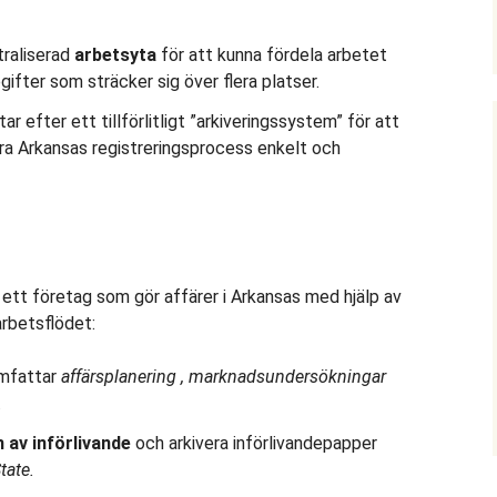
raliserad
arbetsyta
för att kunna fördela arbetet
ifter som sträcker sig över flera platser.
tar efter ett tillförlitligt ”arkiveringssystem” för att
öra Arkansas registreringsprocess enkelt och
 ett företag som gör affärer i Arkansas med hjälp av
arbetsflödet:
omfattar
affärsplanering
, marknadsundersökningar
.
 av införlivande
och arkivera införlivandepapper
tate.