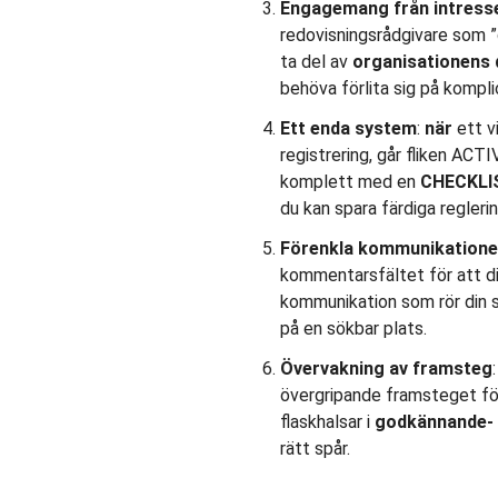
Engagemang från intress
redovisningsrådgivare som ”g
ta del av
organisationens
behöva förlita sig på kompli
Ett enda system
:
när
ett vi
registrering, går fliken ACTIV
komplett med en
CHECKLIS
du kan spara färdiga regleri
Förenkla kommunikation
kommentarsfältet för att dis
kommunikation som rör din s
på en sökbar plats.
Övervakning av framsteg
övergripande framsteget för 
flaskhalsar i
godkännande- 
rätt spår.