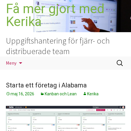
Hoppa
Få mer gjort med
till
Kerika
innehåll
Uppgiftshantering för fjärr- och
distribuerade team
Sök
Meny
efter:
Starta ett företag i Alabama
maj 16, 2026
Kanban och Lean
Kerika