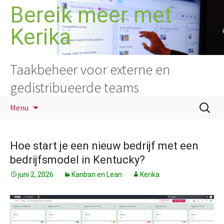
Ga
Bereik meer met
naar
Kerika
de
inhoud
Taakbeheer voor externe en
gedistribueerde teams
Zoeken
Menu
naar:
Hoe start je een nieuw bedrijf met een
bedrijfsmodel in Kentucky?
juni 2, 2026
Kanban en Lean
Kerika