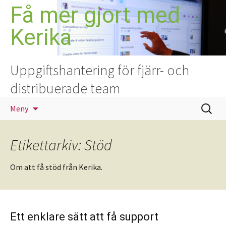
Hoppa
Få mer gjort med
till
Kerika
innehåll
Uppgiftshantering för fjärr- och
distribuerade team
Sök
Meny
efter:
Etikettarkiv: Stöd
Om att få stöd från Kerika.
Ett enklare sätt att få support