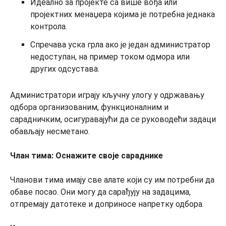
Идеално за пројекте са више вођа или
пројектних менаџера којима је потребна једнака
контрола.
Спречава уска грла ако је један администратор
недоступан, на пример током одмора или
других одсустава.
Администратори играју кључну улогу у одржавању
одбора организованим, функционалним и
сарадничким, осигуравајући да се руководећи задаци
обављају несметано.
Члан тима: Оснажите своје сараднике
Чланови тима имају све алате који су им потребни да
обаве посао. Они могу да сарађују на задацима,
отпремају датотеке и доприносе напретку одбора.