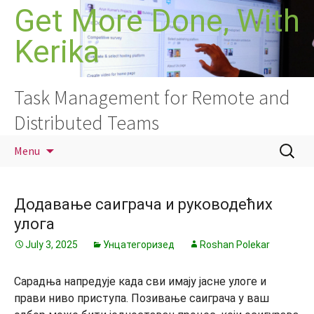
Skip
Get More Done, With
to
Kerika
content
Task Management for Remote and
Distributed Teams
Search
Menu
for:
Додавање саиграча и руководећих
улога
July 3, 2025
Унцатегоризед
Roshan Polekar
Сарадња напредује када сви имају јасне улоге и
прави ниво приступа. Позивање саиграча у ваш