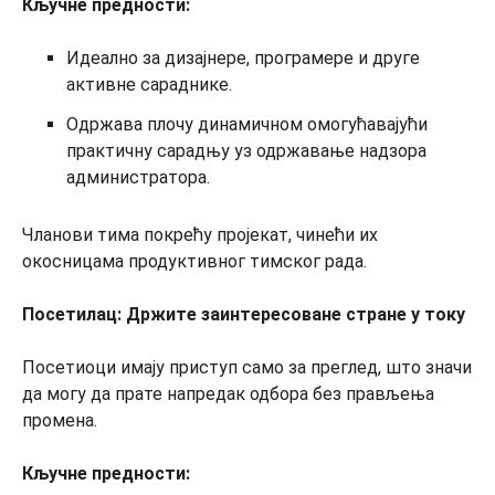
Кључне предности:
Идеално за дизајнере, програмере и друге
активне сараднике.
Одржава плочу динамичном омогућавајући
практичну сарадњу уз одржавање надзора
администратора.
Чланови тима покрећу пројекат, чинећи их
окосницама продуктивног тимског рада.
Посетилац: Држите заинтересоване стране у току
Посетиоци имају приступ само за преглед, што значи
да могу да прате напредак одбора без прављења
промена.
Кључне предности: