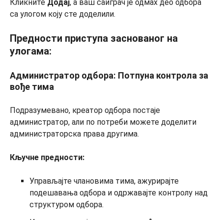
Кликните
Додај
, а ваш саиграч је одмах део одбора
са улогом коју сте доделили.
Предности приступа заснованог на
улогама:
Администратор одбора: Потпуна контрола за
вође тима
Подразумевано, креатор одбора постаје
администратор, али по потреби можете доделити
администраторска права другима.
Кључне предности:
Управљајте члановима тима, ажурирајте
подешавања одбора и одржавајте контролу над
структуром одбора.