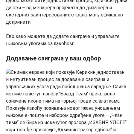
одбор може бити једноставан процес, који осигурава
да сви – од менаџера пројеката до дизајнера и
екстерних заинтересованих страна, могу ефикасно
допринети.
Ево како можете да додате саиграче и управљате
њиховим улогама са лакоћом:
Додавање саиграча у ваш одбор