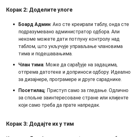
Корак 2: Доделите улоге
Боард Админ
: Ако сте креирали таблу, онда сте
подразумевано администратор одбора. Али
некоме можете дати потпуну контролу над
таблом, што укључује управљање члановима
тима и подешавањима.
Члан тима
: Може да сарађује на задацима,
отпрема датотеке и доприноси одбору. Идеално
за дизајнере, програмере и друге сараднике.
Посетилац
: Приступ само за гледање. Одлично
за спољне заинтересоване стране или клијенте
који само треба да прате напредак.
Корак 3: Додајте их у тим