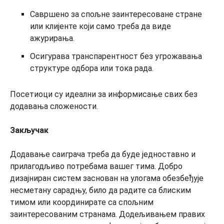
Савршено за спољне заинтересоване стране
или клијенте који само треба да виде
ажурирања.
Осигурава транспарентност без угрожавања
структуре одбора или тока рада.
Посетиоци су идеални за информисање свих без
додавања сложености.
Закључак
Додавање саиграча треба да буде једноставно и
прилагодљиво потребама вашег тима. Добро
дизајниран систем заснован на улогама обезбеђује
несметану сарадњу, било да радите са блиским
тимом или координирате са спољним
заинтересованим странама. Додељивањем правих