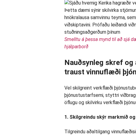
Smelltu á þessa mynd til að sjá d
hjálparborð
Nauðsynleg skref og a
traust vinnuflæði þj
Vel skilgreint verkflæði þjónustub
þjónustustarfsemi, styttri viðbra
öflugu og skilvirku verkflæði þjón
1. Skilgreindu skýr markmið o
Tilgreindu aðaltilgang vinnuflæðisi