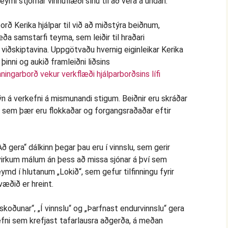
teymi stjórnar vinnuflæði sínu til að vera á undan.
ingarborð vekur verkflæði hjálparborðsins lífi
ýn á verkefni á mismunandi stigum. Beiðnir eru skráðar
ar sem þær eru flokkaðar og forgangsraðaðar eftir
ð gera“ dálkinn þegar þau eru í vinnslu, sem gerir
 virkum málum án þess að missa sjónar á því sem
md í hlutanum „Lokið“, sem gefur tilfinningu fyrir
æðið er hreint.
koðunar“, „Í vinnslu“ og „Þarfnast endurvinnslu“ gera
fni sem krefjast tafarlausra aðgerða, á meðan