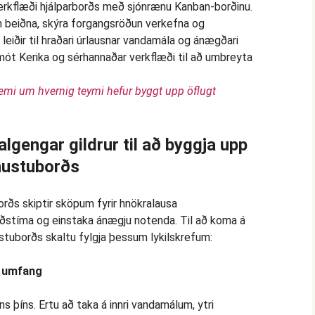
æmi um hvernig teymi hefur byggt upp öflugt
lgengar gildrur til að byggja upp
ónustuborðs
orðs skiptir sköpum fyrir hnökralausa
gðstíma og einstaka ánægju notenda. Til að koma á
ustuborðs skaltu fylgja þessum lykilskrefum:
g umfang
ns þíns. Ertu að taka á innri vandamálum, ytri