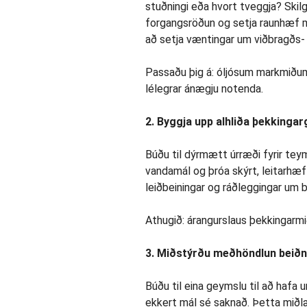
stuðningi eða hvort tveggja? Skil
forgangsröðun og setja raunhæf 
að setja væntingar um viðbragðs- 
Passaðu þig á: óljósum markmiðum
lélegrar ánægju notenda.
2. Byggja upp alhliða þekkinga
Búðu til dýrmætt úrræði fyrir tey
vandamál og þróa skýrt, leitarhæft
leiðbeiningar og ráðleggingar um bi
Athugið: árangurslaus þekkingarmið
3. Miðstýrðu meðhöndlun beið
Búðu til eina geymslu til að haf
ekkert mál sé saknað. Þetta miðl