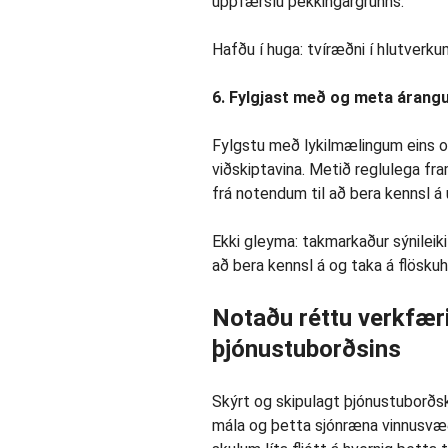
uppfærslu þekkingargrunns.
Hafðu í huga: tvíræðni í hlutverkum
6. Fylgjast með og meta árang
Fylgstu með lykilmælingum eins 
viðskiptavina. Metið reglulega 
frá notendum til að bera kennsl á
Ekki gleyma: takmarkaður sýnileik
að bera kennsl á og taka á flösku
Notaðu réttu verkfæri
þjónustuborðsins
Skýrt og skipulagt þjónustuborðske
mála og þetta sjónræna vinnusvæði