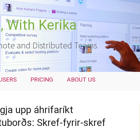
 With Kerika
ote and Distributed Teams
USERS
PRICING
ABOUT US
ja upp áhrifaríkt
uborðs: Skref-fyrir-skref