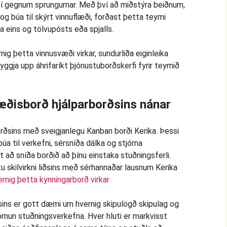
i í gegnum sprungurnar. Með því að miðstýra beiðnum,
 og búa til skýrt vinnuflæði, forðast þetta teymi
 eins og tölvupósts eða spjalls.
g þetta vinnusvæði virkar, sundurliða eiginleika
byggja upp áhrifaríkt þjónustuborðskerfi fyrir teymið
æðisborð hjálparborðsins nánar
rnig þetta kynningarborð virkar
sins er gott dæmi um hvernig skipulögð skipulag og
órnun stuðningsverkefna. Hver hluti er markvisst