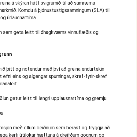
greina á skýran hátt svigrúmið til að samræma
markmið. Komdu á þjónustustigssamningum (SLA) til
og úrlausnartíma.
 sem geta leitt til óhagkvæms vinnuflæðis og
rgrunn
mið þitt og notendur með því að greina endurtekin
 efni eins og algengar spurningar, skref-fyrir-skref
lanaleit.
lun getur leitt til lengri upplausnartíma og gremju.
na
a umsjón með öllum beiðnum sem berast og tryggja að
æga kerfi útilokar hættuna á dreifðum gögnum og