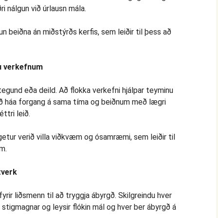
ðri nálgun við úrlausn mála.
 beiðna án miðstýrðs kerfis, sem leiðir til þess að
u verkefnum
, tegund eða deild. Að flokka verkefni hjálpar teyminu
eð háa forgang á sama tíma og beiðnum með lægri
ttri leið.
etur verið villa viðkvæm og ósamræmi, sem leiðir til
m.
tverk
ir liðsmenn til að tryggja ábyrgð. Skilgreindu hver
er stigmagnar og leysir flókin mál og hver ber ábyrgð á