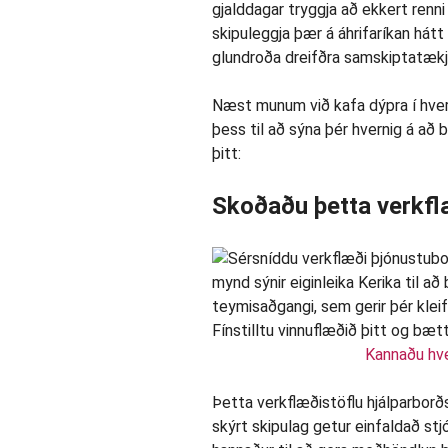
gjalddagar tryggja að ekkert renn
skipuleggja þær á áhrifaríkan hátt
glundroða dreifðra samskiptatækja
Næst munum við kafa dýpra í hverni
þess til að sýna þér hvernig á að 
þitt:
Skoðaðu þetta verkfl
Kannaðu hve
Þetta verkflæðistöflu hjálparborð
skýrt skipulag getur einfaldað stj