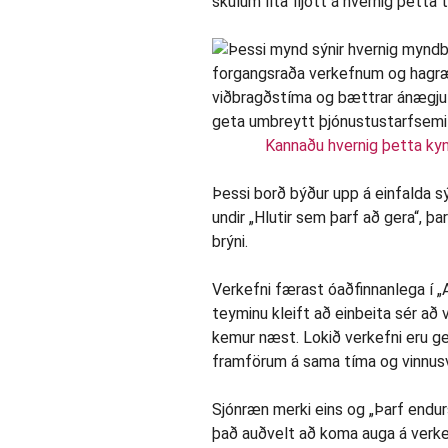
skulum líta fljótt á hvernig þetta 
Kannaðu hvernig þetta kynn
Þessi borð býður upp á einfalda s
undir „Hlutir sem þarf að gera“, þ
brýni.
Verkefni færast óaðfinnanlega í „A
teyminu kleift að einbeita sér að
kemur næst. Lokið verkefni eru gey
framförum á sama tíma og vinnusv
Sjónræn merki eins og „Þarf endurs
það auðvelt að koma auga á verke