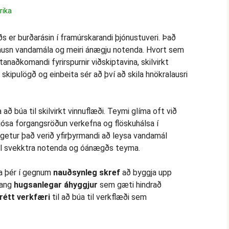
rika
s er burðarásin í framúrskarandi þjónustuveri. Það
úrlausn vandamála og meiri ánægju notenda. Hvort sem
anaðkomandi fyrirspurnir viðskiptavina, skilvirkt
skipulögð og einbeita sér að því að skila hnökralausri
að búa til skilvirkt vinnuflæði. Teymi glíma oft við
jósa forgangsröðun verkefna og flöskuhálsa í
getur það verið yfirþyrmandi að leysa vandamál
r til svekktra notenda og óánægðs teyma.
na þér í gegnum
nauðsynleg skref
að byggja upp
fang
hugsanlegar áhyggjur
sem gæti hindrað
rétt verkfæri
til að búa til verkflæði sem