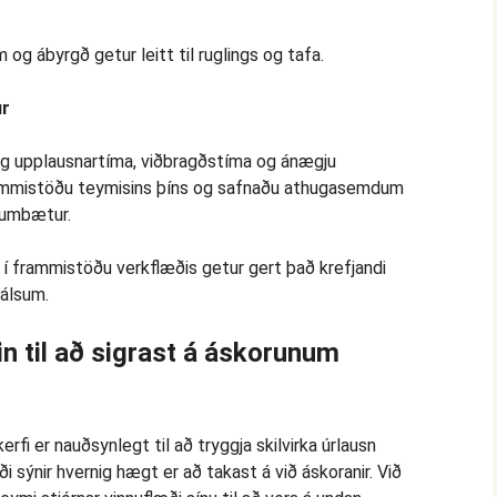
 og ábyrgð getur leitt til ruglings og tafa.
ur
og upplausnartíma, viðbragðstíma og ánægju
frammistöðu teymisins þíns og safnaðu athugasemdum
 umbætur.
i í frammistöðu verkflæðis getur gert það krefjandi
hálsum.
n til að sigrast á áskorunum
rfi er nauðsynlegt til að tryggja skilvirka úrlausn
 sýnir hvernig hægt er að takast á við áskoranir. Við