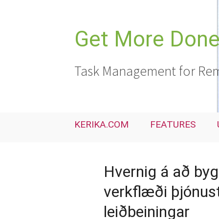
Skip
to
content
Get More Done,
Task Management for Rem
KERIKA.COM
FEATURES
Hvernig á að bygg
verkflæði þjónust
leiðbeiningar