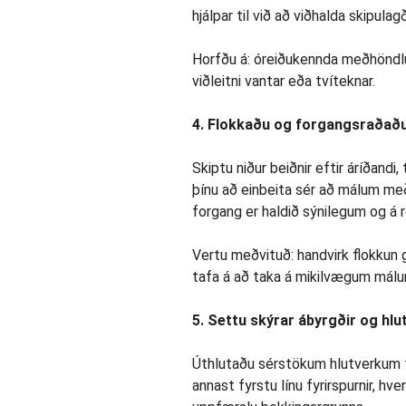
hjálpar til við að viðhalda skipulag
Horfðu á: óreiðukennda meðhöndlun
viðleitni vantar eða tvíteknar.
4. Flokkaðu og forgangsraðað
Skiptu niður beiðnir eftir áríðandi
þínu að einbeita sér að málum m
forgang er haldið sýnilegum og á ré
Vertu meðvituð: handvirk flokkun g
tafa á að taka á mikilvægum málu
5. Settu skýrar ábyrgðir og hlu
Úthlutaðu sérstökum hlutverkum fyr
annast fyrstu línu fyrirspurnir, hv