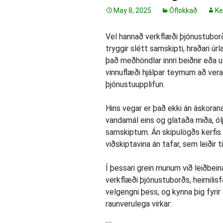
May 8, 2025
Óflokkað
Ke
Vel hannað verkflæði þjónustuborð
tryggir slétt samskipti, hraðari 
það meðhöndlar innri beiðnir eða ut
vinnuflæði hjálpar teymum að vera 
þjónustuupplifun.
Hins vegar er það ekki án áskorana 
vandamál eins og glataða miða, ól
samskiptum. Án skipulögðs kerfis 
viðskiptavina án tafar, sem leiði
Í þessari grein munum við leiðbei
verkflæði þjónustuborðs, heimilis
velgengni þess, og kynna þig fyrir
raunverulega virkar: