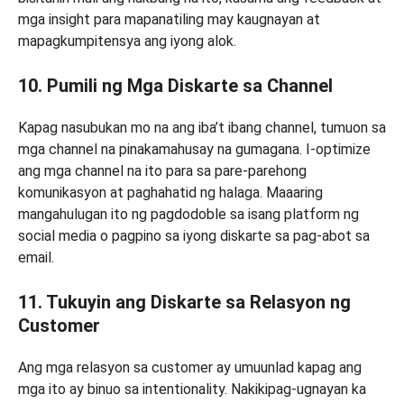
mga insight para mapanatiling may kaugnayan at
mapagkumpitensya ang iyong alok.
10. Pumili ng Mga Diskarte sa Channel
Kapag nasubukan mo na ang iba’t ibang channel, tumuon sa
mga channel na pinakamahusay na gumagana. I-optimize
ang mga channel na ito para sa pare-parehong
komunikasyon at paghahatid ng halaga. Maaaring
mangahulugan ito ng pagdodoble sa isang platform ng
social media o pagpino sa iyong diskarte sa pag-abot sa
email.
11. Tukuyin ang Diskarte sa Relasyon ng
Customer
Ang mga relasyon sa customer ay umuunlad kapag ang
mga ito ay binuo sa intentionality. Nakikipag-ugnayan ka