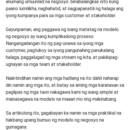
anumang umuunlad na negosyo: binabalangkas nito kung
paano lumilikha, naghahatid, at nagpapanatili ng halaga ang
iyong kumpanya para sa mga customer at stakeholder.
Gayunpaman, ang paggawa ng isang matatag na modelo
ng negosyo ay isang kumplikadong proseso.
Nangangailangan ito ng pag-unawa sa iyong mga
customer, pagtukoy sa iyong pangunahing panukalang
halaga, paggalugad ng mga stream ng kita, at pakikipag-
ugnayan sa mga team at stakeholder.
Naiintindihan namin ang mga hadlang na ito dahil naharap
din namin ang mga ito, at batay sa aming mga karanasan sa
paglipas ng mga taon nakagawa kami ng isang simple at
maisasagawa na modelo na maaari mo ring makinabang.
Sa artikulong ito, gagabayan ka namin sa mga praktikal na
hakbang upang bumuo ng modelo ng negosyo na
gumagana.