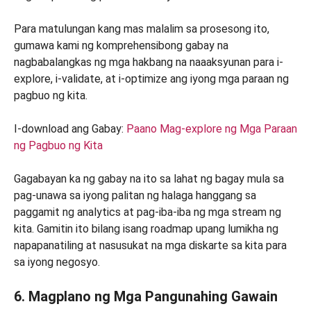
Para matulungan kang mas malalim sa prosesong ito,
gumawa kami ng komprehensibong gabay na
nagbabalangkas ng mga hakbang na naaaksyunan para i-
explore, i-validate, at i-optimize ang iyong mga paraan ng
pagbuo ng kita.
I-download ang Gabay:
Paano Mag-explore ng Mga Paraan
ng Pagbuo ng Kita
Gagabayan ka ng gabay na ito sa lahat ng bagay mula sa
pag-unawa sa iyong palitan ng halaga hanggang sa
paggamit ng analytics at pag-iba-iba ng mga stream ng
kita. Gamitin ito bilang isang roadmap upang lumikha ng
napapanatiling at nasusukat na mga diskarte sa kita para
sa iyong negosyo.
6. Magplano ng Mga Pangunahing Gawain