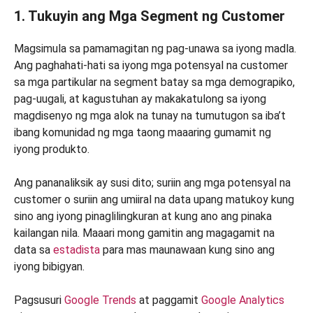
1. Tukuyin ang Mga Segment ng Customer
Magsimula sa pamamagitan ng pag-unawa sa iyong madla.
Ang paghahati-hati sa iyong mga potensyal na customer
sa mga partikular na segment batay sa mga demograpiko,
pag-uugali, at kagustuhan ay makakatulong sa iyong
magdisenyo ng mga alok na tunay na tumutugon sa iba’t
ibang komunidad ng mga taong maaaring gumamit ng
iyong produkto.
Ang pananaliksik ay susi dito; suriin ang mga potensyal na
customer o suriin ang umiiral na data upang matukoy kung
sino ang iyong pinaglilingkuran at kung ano ang pinaka
kailangan nila. Maaari mong gamitin ang magagamit na
data sa
estadista
para mas maunawaan kung sino ang
iyong bibigyan.
Pagsusuri
Google Trends
at paggamit
Google Analytics