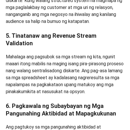
diskarte. Kung walang structured system na magmapa ng
mga paglalakbay ng customer at mga uri ng relasyon,
nanganganib ang mga negosyo na ihiwalay ang kanilang
audience sa halip na bumuo ng katapatan.
5. Tinatanaw ang Revenue Stream
Validation
Mahalaga ang pagsubok sa mga stream ng kita, ngunit
maaari itong mabilis na maging isang pira-pirasong proseso
nang walang sentralisadong diskarte. Ang pag-asa lamang
sa mga spreadsheet ay kadalasang nagreresulta sa mga
napalampas na pagkakataon upang matukoy ang mga
pinakakumikita at nasusukat na opsyon.
6. Pagkawala ng Subaybayan ng Mga
Pangunahing Aktibidad at Mapagkukunan
Ang pagtukoy sa mga pangunahing aktibidad at