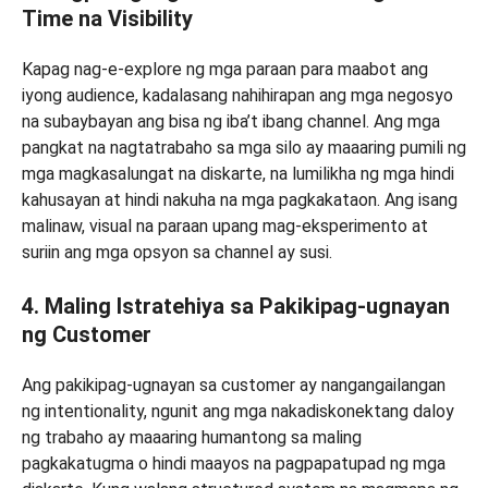
Time na Visibility
Kapag nag-e-explore ng mga paraan para maabot ang
iyong audience, kadalasang nahihirapan ang mga negosyo
na subaybayan ang bisa ng iba’t ibang channel. Ang mga
pangkat na nagtatrabaho sa mga silo ay maaaring pumili ng
mga magkasalungat na diskarte, na lumilikha ng mga hindi
kahusayan at hindi nakuha na mga pagkakataon. Ang isang
malinaw, visual na paraan upang mag-eksperimento at
suriin ang mga opsyon sa channel ay susi.
4. Maling Istratehiya sa Pakikipag-ugnayan
ng Customer
Ang pakikipag-ugnayan sa customer ay nangangailangan
ng intentionality, ngunit ang mga nakadiskonektang daloy
ng trabaho ay maaaring humantong sa maling
pagkakatugma o hindi maayos na pagpapatupad ng mga