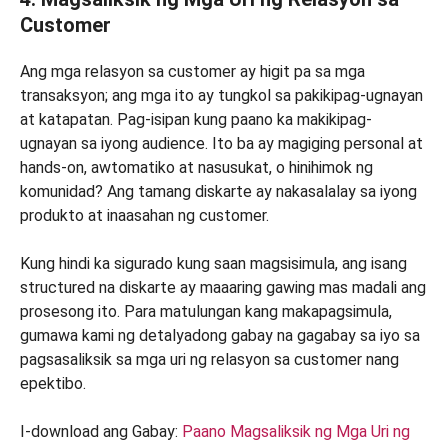
Customer
Ang mga relasyon sa customer ay higit pa sa mga
transaksyon; ang mga ito ay tungkol sa pakikipag-ugnayan
at katapatan. Pag-isipan kung paano ka makikipag-
ugnayan sa iyong audience. Ito ba ay magiging personal at
hands-on, awtomatiko at nasusukat, o hinihimok ng
komunidad? Ang tamang diskarte ay nakasalalay sa iyong
produkto at inaasahan ng customer.
Kung hindi ka sigurado kung saan magsisimula, ang isang
structured na diskarte ay maaaring gawing mas madali ang
prosesong ito. Para matulungan kang makapagsimula,
gumawa kami ng detalyadong gabay na gagabay sa iyo sa
pagsasaliksik sa mga uri ng relasyon sa customer nang
epektibo.
I-download ang Gabay:
Paano Magsaliksik ng Mga Uri ng