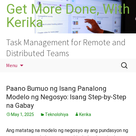
Skip
Get More Done, With
to
Kerika
content
Task Management for Remote and
Distributed Teams
Search
Menu
for:
Paano Bumuo ng Isang Panalong
Modelo ng Negosyo: Isang Step-by-Step
na Gabay
May 1, 2025
Teknolohiya
Kerika
Ang matatag na modelo ng negosyo ay ang pundasyon ng