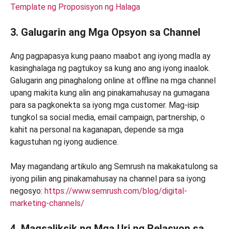
Template ng Proposisyon ng Halaga
3. Galugarin ang Mga Opsyon sa Channel
Ang pagpapasya kung paano maabot ang iyong madla ay
kasinghalaga ng pagtukoy sa kung ano ang iyong inaalok.
Galugarin ang pinaghalong online at offline na mga channel
upang makita kung alin ang pinakamahusay na gumagana
para sa pagkonekta sa iyong mga customer. Mag-isip
tungkol sa social media, email campaign, partnership, o
kahit na personal na kaganapan, depende sa mga
kagustuhan ng iyong audience.
May magandang artikulo ang Semrush na makakatulong sa
iyong piliin ang pinakamahusay na channel para sa iyong
negosyo:
https://www.semrush.com/blog/digital-
marketing-channels/
4. Magsaliksik ng Mga Uri ng Relasyon sa