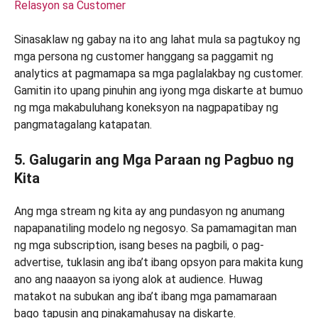
Relasyon sa Customer
Sinasaklaw ng gabay na ito ang lahat mula sa pagtukoy ng
mga persona ng customer hanggang sa paggamit ng
analytics at pagmamapa sa mga paglalakbay ng customer.
Gamitin ito upang pinuhin ang iyong mga diskarte at bumuo
ng mga makabuluhang koneksyon na nagpapatibay ng
pangmatagalang katapatan.
5. Galugarin ang Mga Paraan ng Pagbuo ng
Kita
Ang mga stream ng kita ay ang pundasyon ng anumang
napapanatiling modelo ng negosyo. Sa pamamagitan man
ng mga subscription, isang beses na pagbili, o pag-
advertise, tuklasin ang iba’t ibang opsyon para makita kung
ano ang naaayon sa iyong alok at audience. Huwag
matakot na subukan ang iba’t ibang mga pamamaraan
bago tapusin ang pinakamahusay na diskarte.