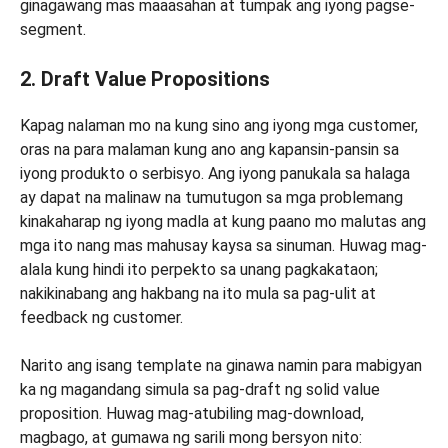
ginagawang mas maaasahan at tumpak ang iyong pagse-
segment.
2. Draft Value Propositions
Kapag nalaman mo na kung sino ang iyong mga customer,
oras na para malaman kung ano ang kapansin-pansin sa
iyong produkto o serbisyo. Ang iyong panukala sa halaga
ay dapat na malinaw na tumutugon sa mga problemang
kinakaharap ng iyong madla at kung paano mo malutas ang
mga ito nang mas mahusay kaysa sa sinuman. Huwag mag-
alala kung hindi ito perpekto sa unang pagkakataon;
nakikinabang ang hakbang na ito mula sa pag-ulit at
feedback ng customer.
Narito ang isang template na ginawa namin para mabigyan
ka ng magandang simula sa pag-draft ng solid value
proposition. Huwag mag-atubiling mag-download,
magbago, at gumawa ng sarili mong bersyon nito: