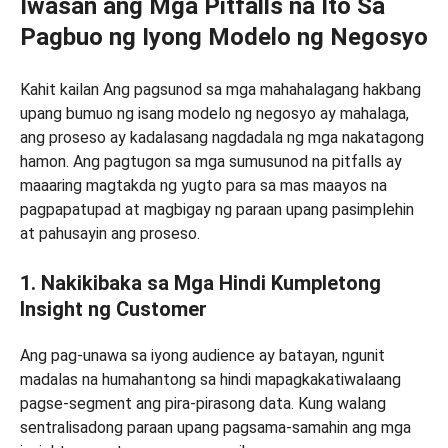
Iwasan ang Mga Pitfalls na Ito Sa
Pagbuo ng Iyong Modelo ng Negosyo
Kahit kailan Ang pagsunod sa mga mahahalagang hakbang
upang bumuo ng isang modelo ng negosyo ay mahalaga,
ang proseso ay kadalasang nagdadala ng mga nakatagong
hamon. Ang pagtugon sa mga sumusunod na pitfalls ay
maaaring magtakda ng yugto para sa mas maayos na
pagpapatupad at magbigay ng paraan upang pasimplehin
at pahusayin ang proseso.
1. Nakikibaka sa Mga Hindi Kumpletong
Insight ng Customer
Ang pag-unawa sa iyong audience ay batayan, ngunit
madalas na humahantong sa hindi mapagkakatiwalaang
pagse-segment ang pira-pirasong data. Kung walang
sentralisadong paraan upang pagsama-samahin ang mga