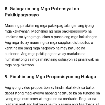
8. Galugarin ang Mga Potensyal na
Pakikipagsosyo
Maaaring palakihin ng mga pakikipagtulungan ang iyong
mga kakayahan. Maghanap ng mga pakikipagsosyo na
umakma sa iyong mga lakas o punan ang mga kakulangan.
Ang mga ito ay maaaring sa mga supplier, distributor, o
kahit na iba pang mga negosyo na may katulad na
audience. Ang mga pakikipagsosyo ay madalas na
humahantong sa mga malikhaing solusyon at pinalawak na
mga pagkakataon.
9. Pinuhin ang Mga Proposisyon ng Halaga
Ang iyong value proposition ay hindi nakatakda sa bato;
dapat itong mag-evolve habang natututo ka pa tungkol sa
iyong mga customer at mga uso sa merkado. Regular na
bisitahin muli ang hakbang na ito, kasama ang feedback at