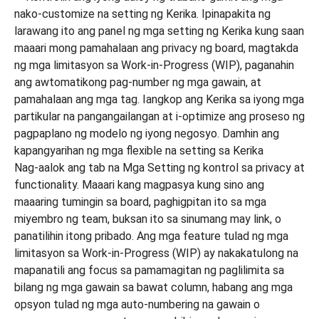
Nag-aalok ang tab na Mga Setting ng kontrol sa privacy at
functionality. Maaari kang magpasya kung sino ang
maaaring tumingin sa board, paghigpitan ito sa mga
miyembro ng team, buksan ito sa sinumang may link, o
panatilihin itong pribado. Ang mga feature tulad ng mga
limitasyon sa Work-in-Progress (WIP) ay nakakatulong na
mapanatili ang focus sa pamamagitan ng paglilimita sa
bilang ng mga gawain sa bawat column, habang ang mga
opsyon tulad ng mga auto-numbering na gawain o