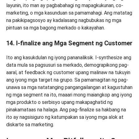
layunin, ito man ay pagbabahagi ng mapagkukunan, co-
marketing, o mga kasunduan sa pamamahagi. Ang matatag
na pakikipagsosyo ay kadalasang nagbubukas ng mga
pintuan sa mga bagong merkado o kakayahan.
14. I-finalize ang Mga Segment ng Customer
Ito ang kasukdulan ng iyong pananaliksik. I-synthesize ang
data mula sa pagsusuri sa merkado, demograpikong pag-
aaral, at feedback ng customer upang malinaw na tukuyin
ang iyong mga target na grupo. Sa pamamagitan ng pag-
unawa sa mga natatanging pangangailangan at kagustuhan
ng mga segment na ito, maaari mong maiangkop ang iyong
mga produkto o serbisyo upang makapaghatid ng
pinakamataas na halaga. Ang pag-finalize sa hakbang na
ito ay nagsisiguro ng katumpakan sa iyong mga alok at
diskarte sa marketing.