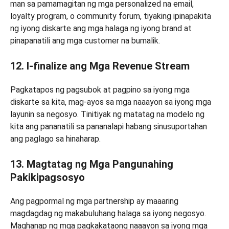
man sa pamamagitan ng mga personalized na email,
loyalty program, o community forum, tiyaking ipinapakita
ng iyong diskarte ang mga halaga ng iyong brand at
pinapanatili ang mga customer na bumalik.
12. I-finalize ang Mga Revenue Stream
Pagkatapos ng pagsubok at pagpino sa iyong mga
diskarte sa kita, mag-ayos sa mga naaayon sa iyong mga
layunin sa negosyo. Tinitiyak ng matatag na modelo ng
kita ang pananatili sa pananalapi habang sinusuportahan
ang paglago sa hinaharap.
13. Magtatag ng Mga Pangunahing
Pakikipagsosyo
Ang pagpormal ng mga partnership ay maaaring
magdagdag ng makabuluhang halaga sa iyong negosyo.
Maghanap ng mga pagkakataong naaayon sa iyong mga