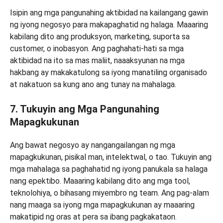
Isipin ang mga pangunahing aktibidad na kailangang gawin
ng iyong negosyo para makapaghatid ng halaga. Maaaring
kabilang dito ang produksyon, marketing, suporta sa
customer, o inobasyon. Ang paghahati-hati sa mga
aktibidad na ito sa mas maliit, naaaksyunan na mga
hakbang ay makakatulong sa iyong manatiling organisado
at nakatuon sa kung ano ang tunay na mahalaga.
7. Tukuyin ang Mga Pangunahing
Mapagkukunan
Ang bawat negosyo ay nangangailangan ng mga
mapagkukunan, pisikal man, intelektwal, o tao. Tukuyin ang
mga mahalaga sa paghahatid ng iyong panukala sa halaga
nang epektibo. Maaaring kabilang dito ang mga tool,
teknolohiya, o bihasang miyembro ng team. Ang pag-alam
nang maaga sa iyong mga mapagkukunan ay maaaring
makatipid ng oras at pera sa ibang pagkakataon.