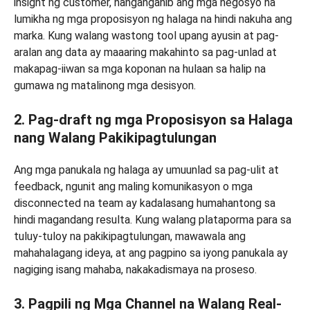
insight ng customer, nanganganib ang mga negosyo na
lumikha ng mga proposisyon ng halaga na hindi nakuha ang
marka. Kung walang wastong tool upang ayusin at pag-
aralan ang data ay maaaring makahinto sa pag-unlad at
makapag-iiwan sa mga koponan na hulaan sa halip na
gumawa ng matalinong mga desisyon.
2. Pag-draft ng mga Proposisyon sa Halaga
nang Walang Pakikipagtulungan
Ang mga panukala ng halaga ay umuunlad sa pag-ulit at
feedback, ngunit ang maling komunikasyon o mga
disconnected na team ay kadalasang humahantong sa
hindi magandang resulta. Kung walang plataporma para sa
tuluy-tuloy na pakikipagtulungan, mawawala ang
mahahalagang ideya, at ang pagpino sa iyong panukala ay
nagiging isang mahaba, nakakadismaya na proseso.
3. Pagpili ng Mga Channel na Walang Real-