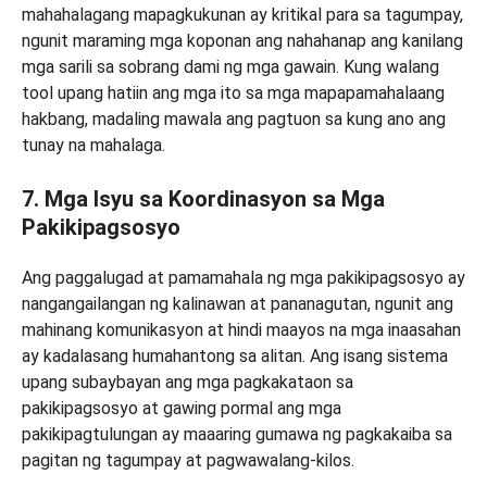
mahahalagang mapagkukunan ay kritikal para sa tagumpay,
ngunit maraming mga koponan ang nahahanap ang kanilang
mga sarili sa sobrang dami ng mga gawain. Kung walang
tool upang hatiin ang mga ito sa mga mapapamahalaang
hakbang, madaling mawala ang pagtuon sa kung ano ang
tunay na mahalaga.
7. Mga Isyu sa Koordinasyon sa Mga
Pakikipagsosyo
Ang paggalugad at pamamahala ng mga pakikipagsosyo ay
nangangailangan ng kalinawan at pananagutan, ngunit ang
mahinang komunikasyon at hindi maayos na mga inaasahan
ay kadalasang humahantong sa alitan. Ang isang sistema
upang subaybayan ang mga pagkakataon sa
pakikipagsosyo at gawing pormal ang mga
pakikipagtulungan ay maaaring gumawa ng pagkakaiba sa
pagitan ng tagumpay at pagwawalang-kilos.