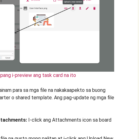
pang i-preview ang task card na ito
nam para sa mga file na nakakaapekto sa buong
arter o shared template. Ang pag-update ng mga file
ttachments:
I-click ang Attachments icon sa board
g file na gusto mong palitan at i-click ang Upload New