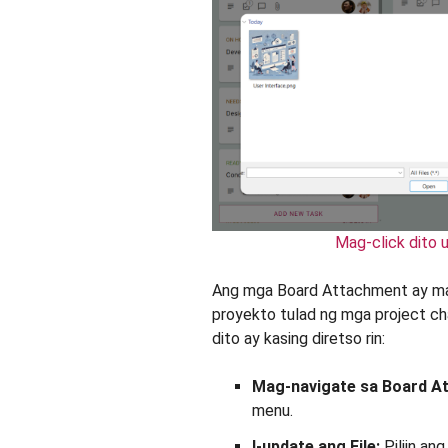
Mag-click dito u
Ang mga Board Attachment ay mai
proyekto tulad ng mga project ch
dito ay kasing diretso rin:
Mag-navigate sa Board A
menu.
I-update ang File:
Piliin an