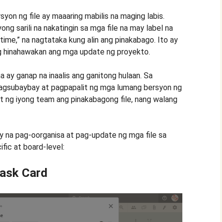
on ng file ay maaaring mabilis na maging labis.
g sarili na nakatingin sa mga file na may label na
this-time,” na nagtataka kung alin ang pinakabago. Ito ay
g hinahawakan ang mga update ng proyekto.
 ay ganap na inaalis ang ganitong hulaan. Sa
gsubaybay at pagpapalit ng mga lumang bersyon ng
it ng iyong team ang pinakabagong file, nang walang
y na pag-oorganisa at pag-update ng mga file sa
fic at board-level:
ask Card