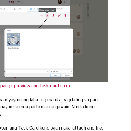
pang i-preview ang task card na ito
angyayari ang lahat ng mahika pagdating sa pag-
nayan sa mga partikular na gawain. Narito kung
e:
san ang Task Card kung saan naka-attach ang file.