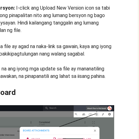
rsyon:
I-click ang Upload New Version icon sa tabi
ikong pinapalitan nito ang lumang bersyon ng bago
aysayan. Hindi kailangang tanggalin ang lumang
an ng file.
 file ay agad na naka-link sa gawain, kaya ang iyong
pakikipagtulungan nang walang sagabal.
na ang iyong mga update sa file ay mananatiling
akan, na pinapanatili ang lahat sa iisang pahina.
Board