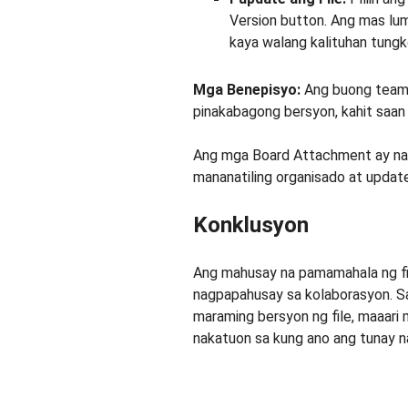
Version button. Ang mas lu
kaya walang kalituhan tungk
Mga Benepisyo:
Ang buong team 
pinakabagong bersyon, kahit saan
Ang mga Board Attachment ay nags
mananatiling organisado at update
Konklusyon
Ang mahusay na pamamahala ng fi
nagpapahusay sa kolaborasyon. Sa
maraming bersyon ng file, maaari 
nakatuon sa kung ano ang tunay n