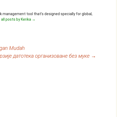
ask management tool that's designed specially for global,
 all posts by Kerika
→
ngan Mudah
рзије датотека организоване без муке
→