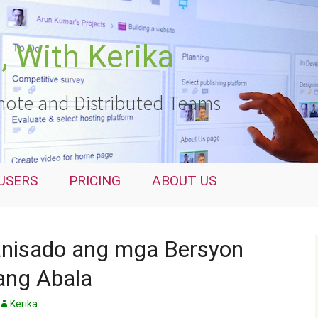
 With Kerika
ote and Distributed Teams
USERS
PRICING
ABOUT US
ganisado ang mga Bersyon
ang Abala
Kerika