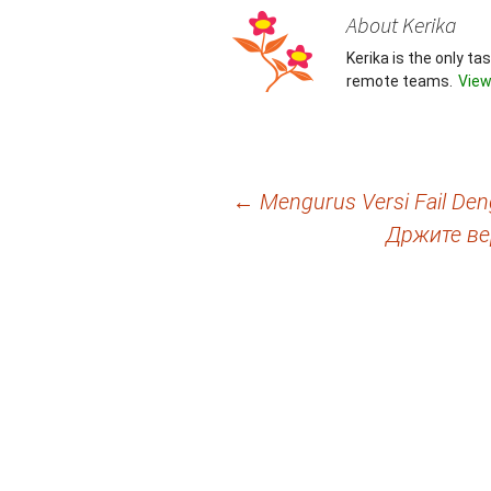
About Kerika
Kerika is the only t
remote teams.
View
Post
←
Mengurus Versi Fail De
Држите ве
navigation