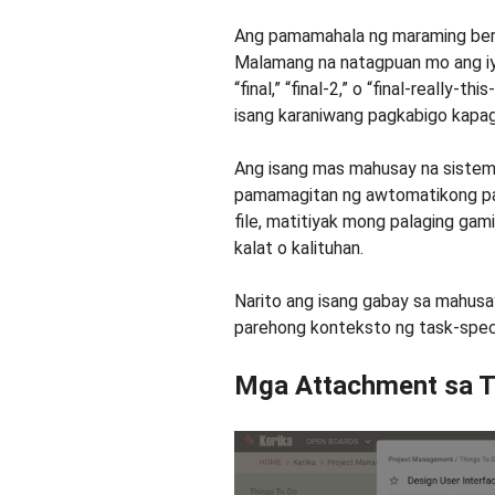
Ang pamamahala ng maraming bersy
Malamang na natagpuan mo ang iyon
“final,” “final-2,” o “final-really-
isang karaniwang pagkabigo kapa
Ang isang mas mahusay na sistema
pamamagitan ng awtomatikong pa
file, matitiyak mong palaging gam
kalat o kalituhan.
Narito ang isang gabay sa mahusa
parehong konteksto ng task-speci
Mga Attachment sa T