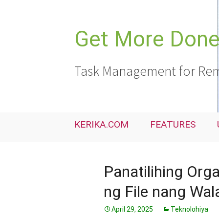
Skip
to
content
Get More Done,
Task Management for Rem
KERIKA.COM
FEATURES
Panatilihing Or
ng File nang Wal
April 29, 2025
Teknolohiya