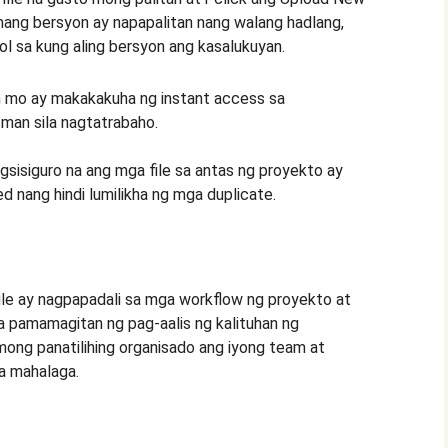
mang bersyon ay napapalitan nang walang hadlang,
ol sa kung aling bersyon ang kasalukuyan.
mo ay makakakuha ng instant access sa
 man sila nagtatrabaho.
isiguro na ang mga file sa antas ng proyekto ay
d nang hindi lumilikha ng mga duplicate.
le ay nagpapadali sa mga workflow ng proyekto at
 pamamagitan ng pag-aalis ng kalituhan ng
mong panatilihing organisado ang iyong team at
a mahalaga.