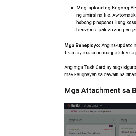
Mag-upload ng Bagong Be
ng umiiral na file. Awtomat
habang pinapanatili ang kas
bersyon o palitan ang pangal
Mga Benepisyo:
Ang na-update na
team ay maaaring magpatuloy sa 
Ang mga Task Card ay nagsisiguro 
may kaugnayan sa gawain na hinahaw
Mga Attachment sa 