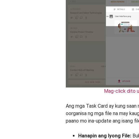
Mag-click dito u
Ang mga Task Card ay kung saan n
oorganisa ng mga file na may kaug
paano mo ina-update ang isang fil
Hanapin ang Iyong File:
Buk